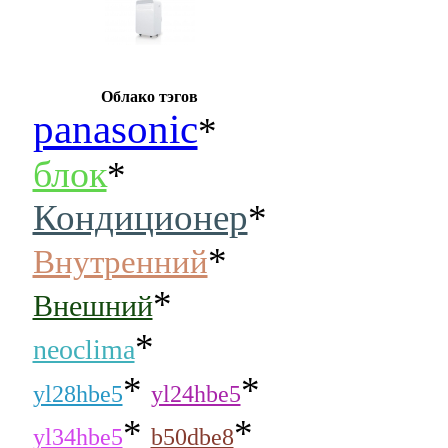
Облако тэгов
panasonic
*
блок
*
Кондиционер
*
*
Внутренний
*
Внешний
*
neoclima
*
*
yl28hbe5
yl24hbe5
*
*
yl34hbe5
b50dbe8