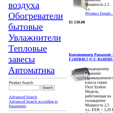
воздуха
Мощность 2,5
л.с.
Обогреватели
[Product Details..
$1 150.00
бытовые
Увлажнители
Тепловые
Кондиционер Panasonic 
завесы
F24DB4E5 (CU-B24DBE
Автоматика
Кондиционер
Panasonic
промышленног
класса серии
Product Search
Flexi System
Модель,
работающая на
Advanced Search
охлаждение
Advanced Search according to
Мощность 2,5
Parameters
л.с. EER > 3,20 