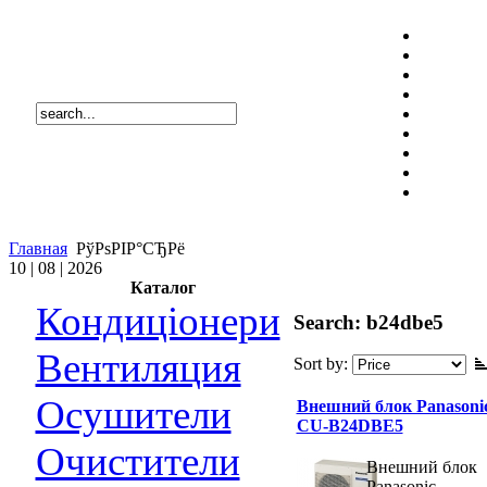
Главная
РўРѕРІР°СЂРё
10 | 08 | 2026
Каталог
Кондиціонери
Search: b24dbe5
Вентиляция
Sort by:
Осушители
Внешний блок Panasoni
CU-B24DBE5
Очистители
Внешний блок
Panasonic