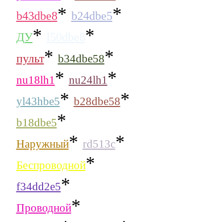
*
*
b43dbe8
b24dbe5
*
*
ДУ
l50dbe8
*
*
пульт
b34dbe58
*
*
nu18lh1
nu24lh1
*
*
yl43hbe5
b28dbe58
*
b18dbe5
*
*
Наружный
rd513c
*
Беспроводной
*
f34dd2e5
*
Проводной