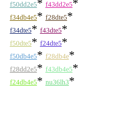
*
*
f50dd2e5
f43dd2e5
*
*
f34db4e5
f28dte5
*
*
f34dte5
f43dte5
*
*
f50dte5
f24dte5
*
*
f50db4e5
f28db4e
*
*
f28dd2e5
f43db4e5
*
*
f24db4e5
nu36lh3