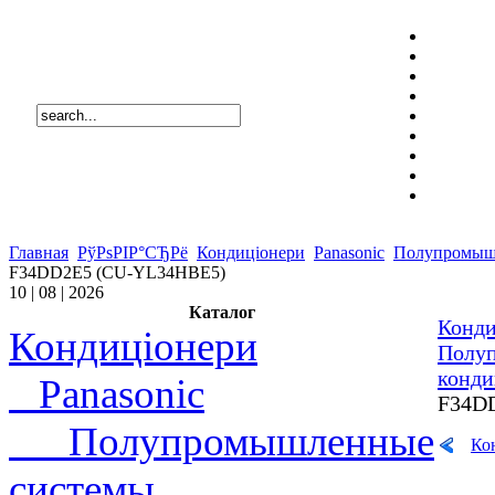
Главная
РўРѕРІР°СЂРё
Кондиціонери
Panasonic
Полупромыш
F34DD2E5 (CU-YL34HBE5)
10 | 08 | 2026
Каталог
Конди
Кондиціонери
Полу
конд
Panasonic
F34D
Полупромышленные
Ко
системы