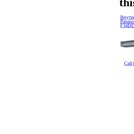
thi
Внутр
Panaso
F34D
Call 