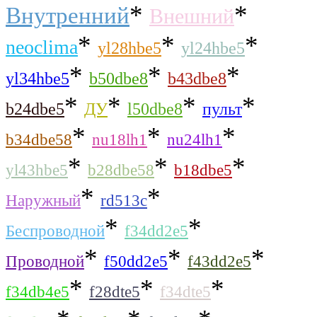
*
*
Внутренний
Внешний
*
*
*
neoclima
yl28hbe5
yl24hbe5
*
*
*
yl34hbe5
b50dbe8
b43dbe8
*
*
*
*
b24dbe5
ДУ
l50dbe8
пульт
*
*
*
b34dbe58
nu18lh1
nu24lh1
*
*
*
yl43hbe5
b28dbe58
b18dbe5
*
*
Наружный
rd513c
*
*
Беспроводной
f34dd2e5
*
*
*
Проводной
f50dd2e5
f43dd2e5
*
*
*
f34db4e5
f28dte5
f34dte5